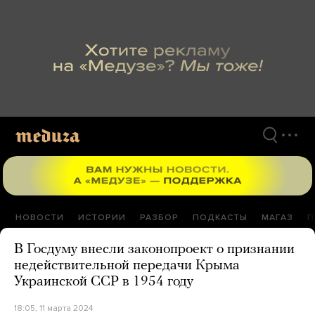
Перейти
к
материалам
НОВОСТИ
ИСТОРИИ
РАЗБОР
ПОДКАСТЫ
МАГАЗ
П
В Госдуму внесли законопроект о признании
недействительной передачи Крыма
Украинской ССР в 1954 году
18:05, 11 марта 2024