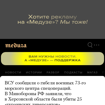
Перейти
к
материалам
НОВОСТИ
ИСТОРИИ
РАЗБОР
ПОДКАСТЫ
МАГАЗ
П
ВСУ сообщили о гибели военных 73-го
морского центра спецопераций.
В Минобороны РФ заявили, что
в Херсонской области были убиты 25
«украинских диверсантов»