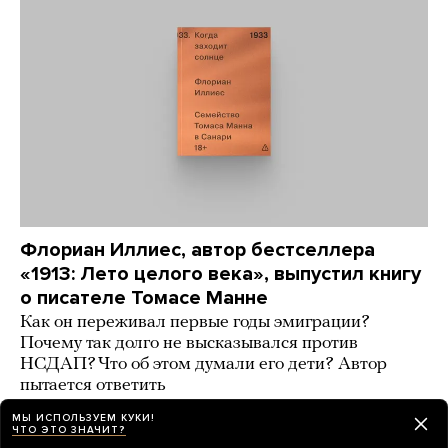
Флориан Иллиес, автор бестселлера
«1913: Лето целого века», выпустил книгу
о писателе Томасе Манне
Как он переживал первые годы эмиграции?
Почему так долго не высказывался против
НСДАП? Что об этом думали его дети? Автор
пытается ответить
МЫ ИСПОЛЬЗУЕМ КУКИ!
2 дня назад
ИСТОРИИ
ЧТО ЭТО ЗНАЧИТ?