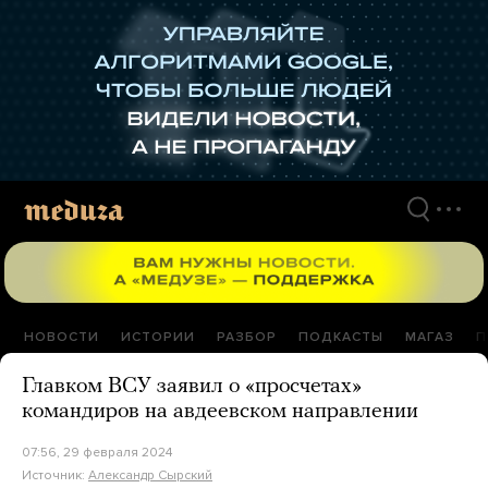
Перейти
к
материалам
НОВОСТИ
ИСТОРИИ
РАЗБОР
ПОДКАСТЫ
МАГАЗ
П
Главком ВСУ заявил о «просчетах»
командиров на авдеевском направлении
07:56, 29 февраля 2024
Источник:
Александр Сырский