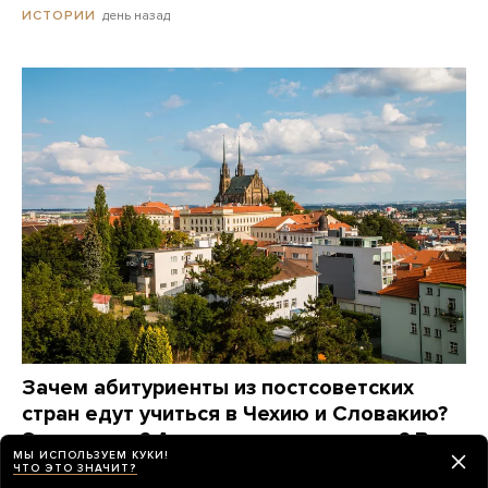
день назад
ИСТОРИИ
Зачем абитуриенты из постсоветских
стран едут учиться в Чехию и Словакию?
Это дорого? А язык сложно выучить? Вот
МЫ ИСПОЛЬЗУЕМ КУКИ!
что говорят они сами
ЧТО ЭТО ЗНАЧИТ?