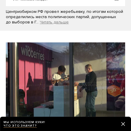
Центризбирком РФ провел жеребьевку, по итогам которой
определились места политических партий, допущенных
до выборов в Г…
Читать дальше
МЫ ИСПОЛЬЗУЕМ КУКИ!
ЧТО ЭТО ЗНАЧИТ?
Wildberries потеряла как минимум 100