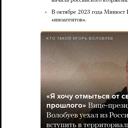
начала российского вторжени
В октябре 2023 года Минюст Р
«иноагентов».
КТО ТАКОЙ ИГОРЬ ВОЛОБУЕВ
«Я хочу отмыться от с
прошлого»
Вице-прези
Волобуев уехал из Росс
вступить в территориал