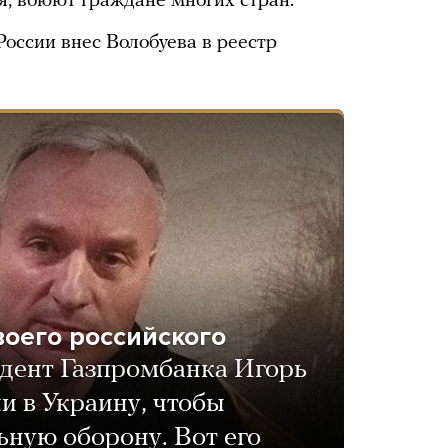
я, воюют граждане многих стран.
оссии внес Волобуева в реестр
воего российского
дент Газпромбанка Игорь
ии в Украину, чтобы
ьную оборону. Вот его