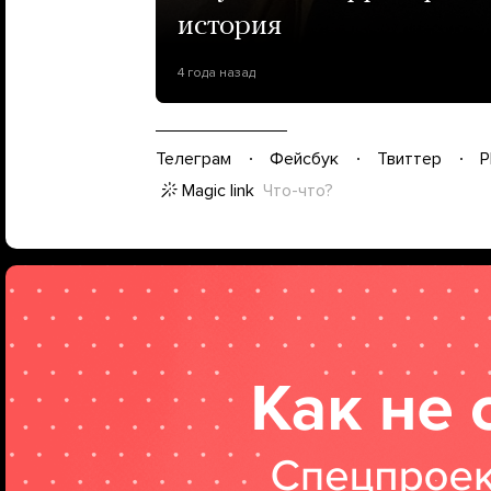
история
4 года назад
Телеграм
Фейсбук
Твиттер
P
Magic link
Что-что?