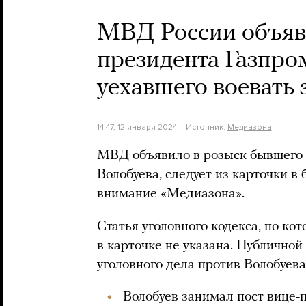
МВД России объяви
президента Газпро
уехавшего воевать 
14:47, 12 января 2024
Источник:
Медиазона
МВД объявило в розыск бывшего 
Волобуева, следует из карточки в
внимание «Медиазона».
Статья уголовного кодекса, по ко
в карточке не указана. Публично
уголовного дела против Волобуева
Волобуев занимал пост вице-