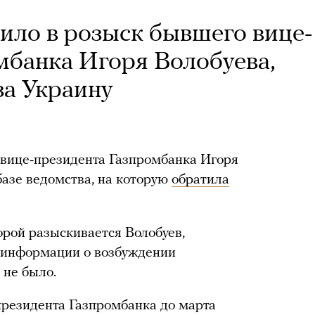
ло в розыск бывшего вице-
мбанка Игоря Волобуева,
за Украину
вице-президента Газпромбанка Игоря
 базе ведомства, на которую
обратила
торой разыскивается Волобуев,
й информации о возбуждении
 не было.
президента Газпромбанка до марта