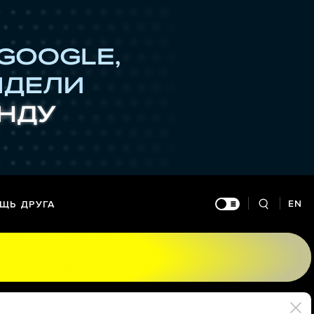
EN
ЩЬ ДРУГА