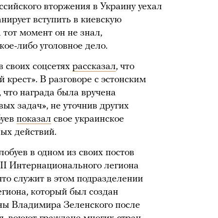
оссийского вторжения в Украину уехал
ланирует вступить в киевскую
тот момент он не знал,
кое-либо уголовное дело.
 в своих соцсетях
рассказал
, что
 крест». В разговоре с эстонским
, что награда была вручена
ых задач», не уточнив других
буев
показал
свое украинское
вых действий.
лобуев в одном из своих постов
III Интернационального легиона
что служит в этом подразделении
легиона, который был создан
ины Владимира Зеленского после