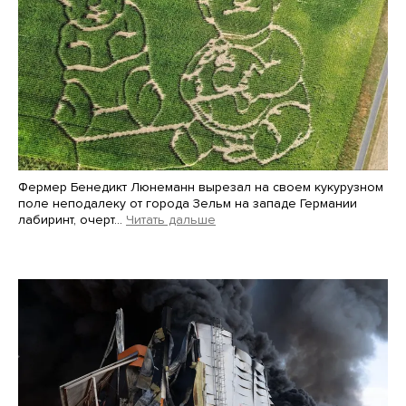
Фермер Бенедикт Люнеманн вырезал на своем кукурузном
поле неподалеку от города Зельм на западе Германии
лабиринт, очерт…
Читать дальше
Martin Meissner / AP / Scanpix / LETA