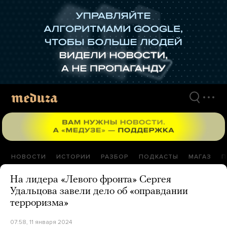
Перейти
к
материалам
НОВОСТИ
ИСТОРИИ
РАЗБОР
ПОДКАСТЫ
МАГАЗ
П
На лидера «Левого фронта» Сергея
Удальцова завели дело об «оправдании
терроризма»
07:58, 11 января 2024