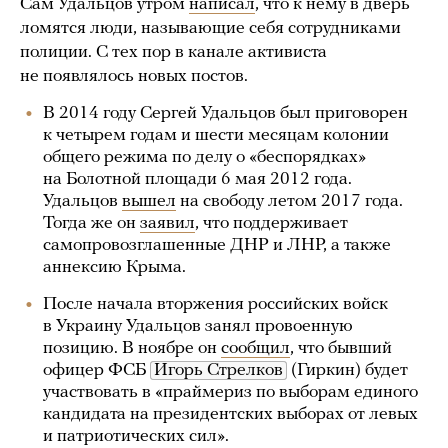
Сам Удальцов утром
написал
, что к нему в дверь
ломятся люди, называющие себя сотрудниками
полиции. С тех пор в канале активиста
не появлялось новых постов.
В 2014 году Сергей Удальцов был приговорен
к четырем годам и шести месяцам колонии
общего режима по делу о «беспорядках»
на Болотной площади 6 мая 2012 года.
Удальцов
вышел
на свободу летом 2017 года.
Тогда же он
заявил
, что поддерживает
самопровозглашенные ДНР и ЛНР, а также
аннексию Крыма.
После начала вторжения российских войск
в Украину Удальцов занял провоенную
позицию. В ноябре он
сообщил
, что бывший
офицер ФСБ
Игорь Стрелков
(Гиркин) будет
участвовать в «праймериз по выборам единого
кандидата на президентских выборах от левых
и патриотических сил».