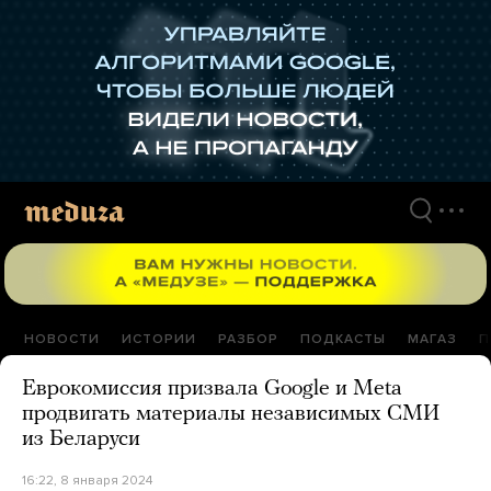
Перейти
к
материалам
НОВОСТИ
ИСТОРИИ
РАЗБОР
ПОДКАСТЫ
МАГАЗ
П
Еврокомиссия призвала Google и Meta
продвигать материалы независимых СМИ
из Беларуси
16:22, 8 января 2024