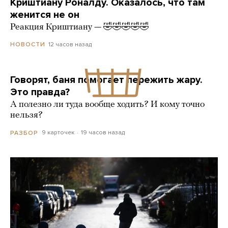
Криштиану Роналду. Оказалось, что там
женится не он
Реакция Криштиану — 🤣🤣🤣🤣🤣
12 часов назад
НОВОСТИ
Говорят, баня помогает пережить жару.
Это правда?
А полезно ли туда вообще ходить? И кому точно
нельзя?
9 карточек
19 часов назад
РАЗБОР