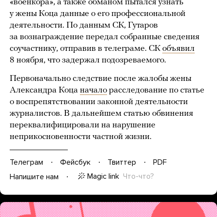
«военкора», а также обманом пытался узнать
у жены Коца данные о его профессиональной
деятельности. По данным СК, Гутаров
за вознаграждение передал собранные сведения
соучастнику, отправив в телеграме. СК
объявил
8 ноября, что задержал подозреваемого.
Первоначально следствие после жалобы жены
Александра Коца
начало
расследование по статье
о воспрепятствовании законной деятельности
журналистов. В дальнейшем статью обвинения
переквалифицировали на нарушение
неприкосновенности частной жизни.
Телеграм
Фейсбук
Твиттер
PDF
Magic link
Что-что?
Напишите нам