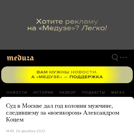
Перейти
к
материалам
НОВОСТИ
ИСТОРИИ
РАЗБОР
ПОДКАСТЫ
МАГАЗ
П
Суд в Москве дал год колонии мужчине,
следившему за «военкором» Александром
Коцем
14:49, 26 декабря 2023