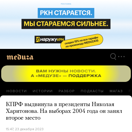
Перейти
к
материалам
НОВОСТИ
ИСТОРИИ
РАЗБОР
ПОДКАСТЫ
МАГАЗ
П
КПРФ выдвинула в президенты Николая
Харитонова. На выборах 2004 года он занял
второе место
15:47, 23 декабря 2023