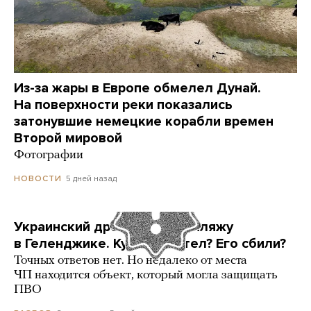
Из-за жары в Европе обмелел Дунай.
На поверхности реки показались
затонувшие немецкие корабли времен
Второй мировой
Фотографии
5 дней назад
НОВОСТИ
Украинский дрон попал по пляжу
в Геленджике. Куда он летел? Его сбили?
Точных ответов нет. Но недалеко от места
ЧП находится объект, который могла защищать
ПВО