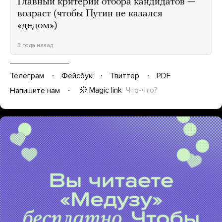
Главный критерий отбора кандидатов —
возраст (чтобы Путин не казался
«дедом»)
3 года назад
Телеграм
Фейсбук
Твиттер
PDF
Magic link
Что-что?
Напишите нам