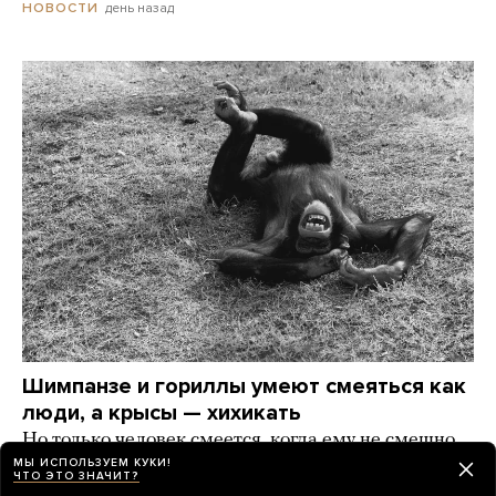
день назад
НОВОСТИ
Шимпанзе и гориллы умеют смеяться как
люди, а крысы — хихикать
Но только человек смеется, когда ему не смешно.
А что еще наука знает о смехе?
МЫ ИСПОЛЬЗУЕМ КУКИ!
ЧТО ЭТО ЗНАЧИТ?