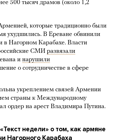
ее 500 тысяч драмов (около 1,2
Арменией, которые традиционно были
мя ухудшились. В Ереване обвинили
и в Нагорном Карабахе. Власти
 российские СМИ
развязали
ревана и
нарушили
ение о сотрудничестве в сфере
овольна укреплением связей Армении
ием страны к Международному
дал ордер на арест Владимира Путина.
«Текст недели» о том, как
армяне
ачи Нагорного Карабаха