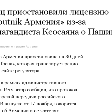
яц приостановили лицензию
putnik Армения» из-за
агандиста Кеосаяна о Паши
евидению и радио Армении
о Армении приостановила на 30 дней
оспа», которая транслирует радио
 сайте регулятора.
 в рамках административного
. Регулятор сообщил, что протокол
орской передачи российского
В выпуске от 17 ноября, говорится
л об Армении и ее жителях