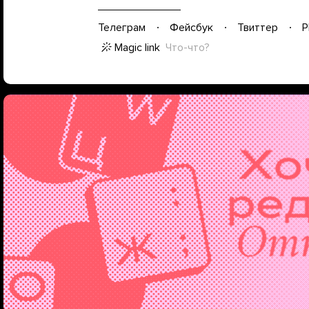
Телеграм
Фейсбук
Твиттер
P
Magic link
Что-что?