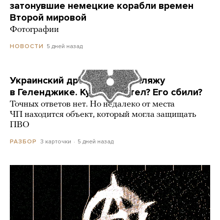
затонувшие немецкие корабли времен
Второй мировой
Фотографии
5 дней назад
НОВОСТИ
Украинский дрон попал по пляжу
в Геленджике. Куда он летел? Его сбили?
Точных ответов нет. Но недалеко от места
ЧП находится объект, который могла защищать
ПВО
3 карточки
5 дней назад
РАЗБОР