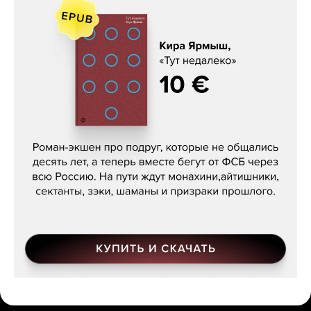
Кира Ярмыш, «Тут недалеко»