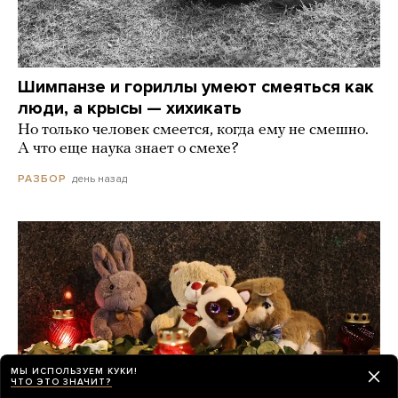
Шимпанзе и гориллы умеют смеяться как
люди, а крысы — хихикать
Но только человек смеется, когда ему не смешно.
А что еще наука знает о смехе?
день назад
РАЗБОР
МЫ ИСПОЛЬЗУЕМ КУКИ!
ЧТО ЭТО ЗНАЧИТ?