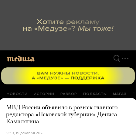
Перейти
к
материалам
НОВОСТИ
ИСТОРИИ
РАЗБОР
ПОДКАСТЫ
МАГАЗ
П
МВД России объявило в розыск главного
редактора «Псковской губернии» Дениса
Камалягина
13:19, 19 декабря 2023