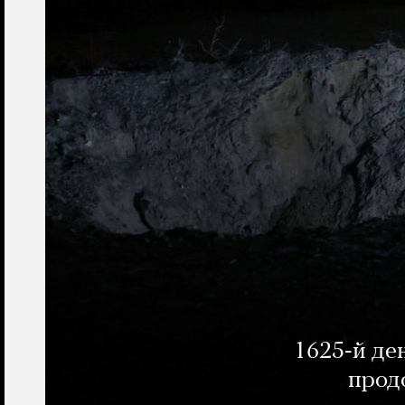
1625-й де
прод