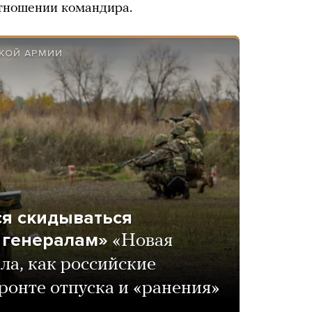
отношении командира.
СКОЙ АРМИИ
ся скидываться
 генералам»
«Новая
ала, как российские
ронте отпуска и «ранения»