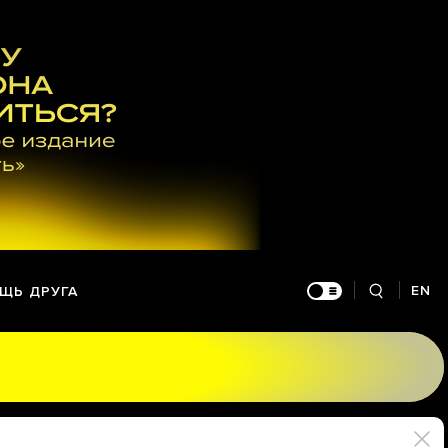
EN
ЩЬ ДРУГА