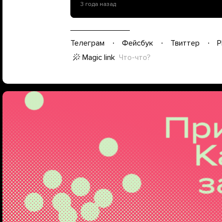
3 года назад
Телеграм
Фейсбук
Твиттер
P
Magic link
Что-что?