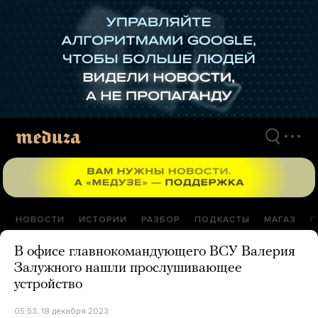
Перейти
к
материалам
НОВОСТИ
ИСТОРИИ
РАЗБОР
ПОДКАСТЫ
МАГАЗ
П
В офисе главнокомандующего ВСУ Валерия
Залужного нашли прослушивающее
устройство
05:53, 18 декабря 2023