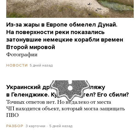
Из-за жары в Европе обмелел Дунай.
На поверхности реки показались
затонувшие немецкие корабли времен
Второй мировой
Фотографии
5 дней назад
НОВОСТИ
Украинский дрон попал по пляжу
в Геленджике. Куда он летел? Его сбили?
Точных ответов нет. Но недалеко от места
ЧП находится объект, который могла защищать
ПВО
3 карточки
5 дней назад
РАЗБОР