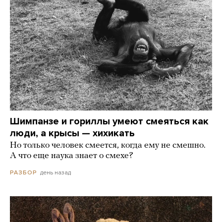
Шимпанзе и гориллы умеют смеяться как
люди, а крысы — хихикать
Но только человек смеется, когда ему не смешно.
А что еще наука знает о смехе?
день назад
РАЗБОР