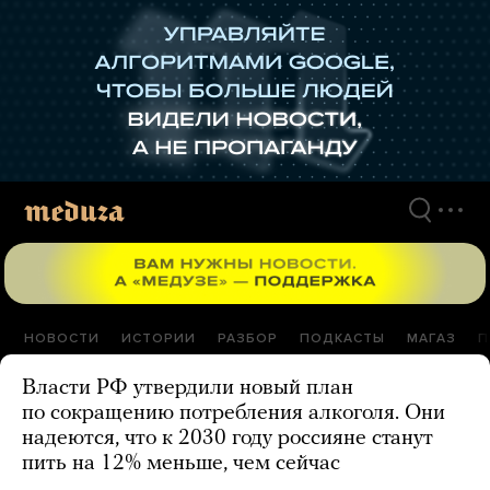
Перейти
к
материалам
НОВОСТИ
ИСТОРИИ
РАЗБОР
ПОДКАСТЫ
МАГАЗ
П
Власти РФ утвердили новый план
по сокращению потребления алкоголя. Они
надеются, что к 2030 году россияне станут
пить на 12% меньше, чем сейчас