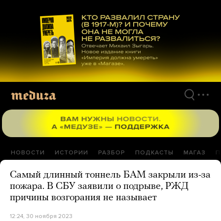
Перейти
к
материалам
НОВОСТИ
ИСТОРИИ
РАЗБОР
ПОДКАСТЫ
МАГАЗ
П
Самый длинный тоннель БАМ закрыли из-за
пожара. В СБУ заявили о подрыве, РЖД
причины возгорания не называет
12:24, 30 ноября 2023