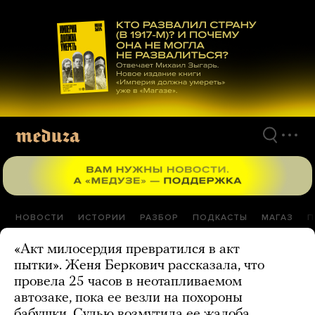
Перейти
к
материалам
НОВОСТИ
ИСТОРИИ
РАЗБОР
ПОДКАСТЫ
МАГАЗ
П
«Акт милосердия превратился в акт
пытки». Женя Беркович рассказала, что
провела 25 часов в неотапливаемом
автозаке, пока ее везли на похороны
бабушки. Судью возмутила ее жалоба