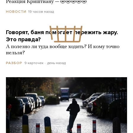
Реакция Криштиану — 🤣🤣🤣🤣🤣
19 часов назад
НОВОСТИ
Говорят, баня помогает пережить жару.
Это правда?
А полезно ли туда вообще ходить? И кому точно
нельзя?
9 карточек
день назад
РАЗБОР