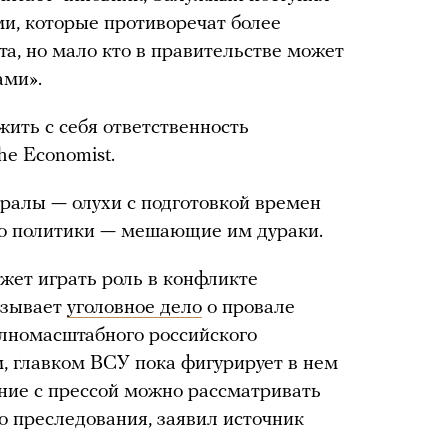
ми, которые противоречат более
а, но мало кто в правительстве может
ами».
ить с себя ответственность
he Economist.
ералы — олухи с подготовкой времен
то политики — мешающие им дураки.
жет играть роль в конфликте
называет
уголовное дело
о провале
олномасштабного российского
, главком ВСУ пока фигурирует в нем
ение с прессой можно рассматривать
го преследования, заявил источник