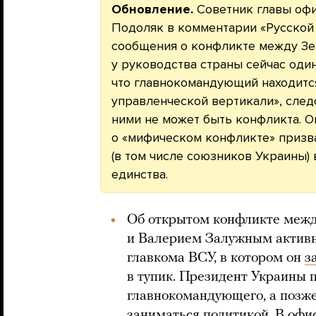
Обновление.
Советник главы офи
Подоляк в комментарии «Русской
сообщения о конфликте между Зе
у руководства страны сейчас один
что главнокомандующий находитс
управленческой вертикали», след
ними не может быть конфликта. О
о «мифическом конфликте» призва
(в том числе союзников Украины) 
единства.
Об открытом конфликте меж
и Валерием Залужным активн
главкома ВСУ, в котором он
з
в тупик. Президент Украины 
главнокомандующего, а позж
заниматься политикой. В оф