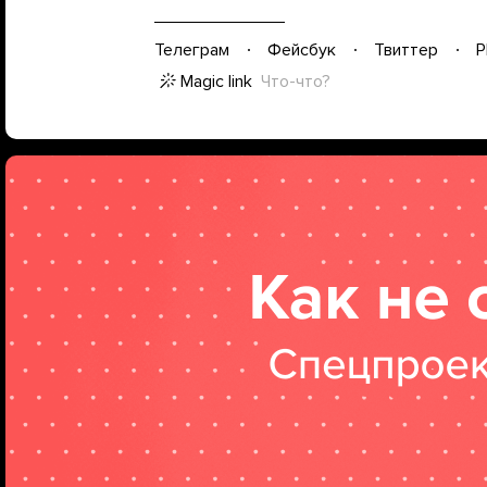
Телеграм
Фейсбук
Твиттер
P
Magic link
Что-что?