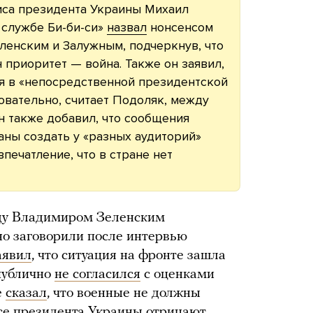
са президента Украины Михаил
 службе Би-би-си»
назвал
нонсенсом
ленским и Залужным, подчеркнув, что
 приоритет — война. Также он заявил,
я в «непосредственной президентской
овательно, считает Подоляк, между
н также добавил, что сообщения
ны создать у «разных аудиторий»
впечатление, что в стране нет
ду Владимиром Зеленским
о заговорили после интервью
аявил
, что ситуация на фронте зашла
публично
не согласился
с оценками
е
сказал
, что военные не должны
исе президента Украины
отрицают