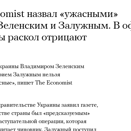
omist назвал «ужасными»
Зеленским и Залужным. В о
ы раскол отрицают
Украины Владимиром Зеленским
рием Залужным нельзя
сные», пишет The Economist
равительстве Украины заявил газете,
дстве страны был «предсказуемым»
аступательной операции, которая
считает чиновник, Залужный поступил