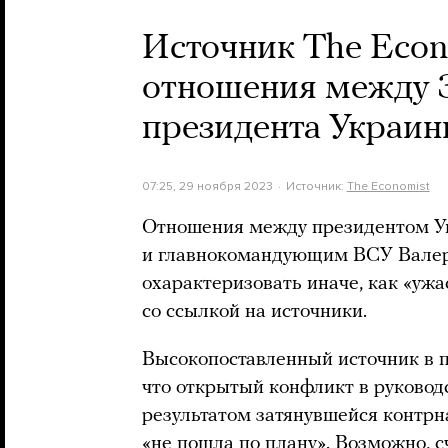
Источник The Econ
отношения между 
президента Украин
07:25, 29 ноября 2023
Источник:
The Economist
Отношения между президентом 
и главнокомандующим ВСУ Вале
охарактеризовать иначе, как «ужа
со ссылкой на источники.
Высокопоставленный источник в п
что открытый конфликт в руково
результатом затянувшейся контрн
«не пошла по плану». Возможно, 