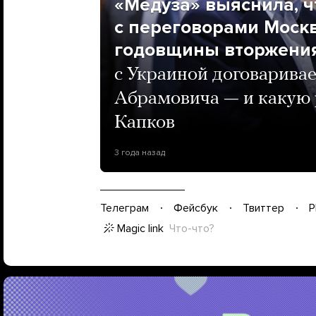
«Медуза» выяснила, ч
с переговорами Моск
годовщины вторжени
с Украиной договарива
Абрамовича — и какую р
Капков
3 года назад
Телеграм
Фейсбук
Твиттер
P
Magic link
Что-что?