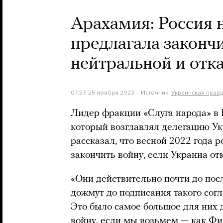
Арахамия: Россия н
предлагала закончи
нейтральной и отк
07:57, 25 ноября 2023
Источник:
Украинская прав
Лидер фракции «Слуга народа» в
который возглавлял делегацию Ук
рассказал, что весной 2022 года 
закончить войну, если Украина от
«Они действительно почти до посл
дожмут до подписания такого сог
Это было самое большое для них 
войну, если мы возьмем — как Фи