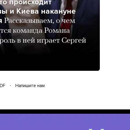
то происходит
вы и Киева накануне
я
Рассказываем, о чем
ется команда Романа
оль в ней играет Сергей
DF
Напишите нам