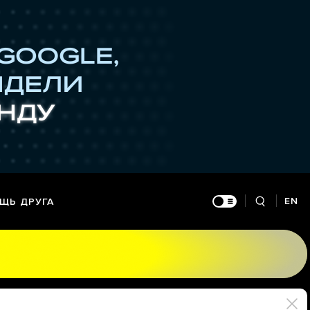
EN
ЩЬ ДРУГА