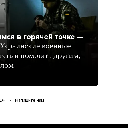
мся в горячей точке —
Украинские военные
тать и помогать другим,
елом
DF
Напишите нам