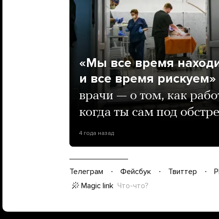
«Мы все время находи
и все время рискуем»
врачи — о том, как рабо
когда ты сам под обстр
4 года назад
Телеграм
Фейсбук
Твиттер
P
Magic link
Что-что?