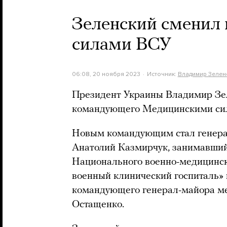
Зеленский сменил
силами ВСУ
06:08, 20 ноября 2023
Источник:
Владимир Зелен
Президент Украины Владимир Зел
командующего Медицинскими си
Новым командующим стал генера
Анатолий Казмирчук, занимавший
Национального военно-медицинск
военный клинический госпиталь» 
командующего генерал-майора м
Остащенко.