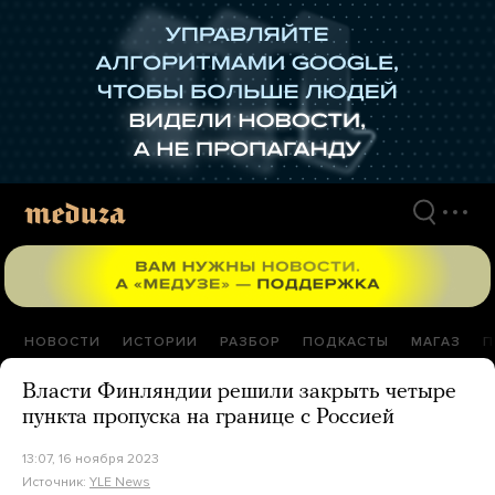
Перейти
к
материалам
НОВОСТИ
ИСТОРИИ
РАЗБОР
ПОДКАСТЫ
МАГАЗ
П
Власти Финляндии решили закрыть четыре
пункта пропуска на границе с Россией
13:07, 16 ноября 2023
Источник:
YLE News