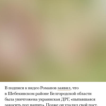
В подписи к видео Романов
заявил
, что
в Шебекинском районе Белгородской области
была уничтожена украинская ДРГ, «пытавшаяся
закосить под наших». Позже он удалил свой пост.