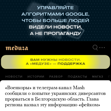
Перейти
к
материалам
НОВОСТИ
ИСТОРИИ
РАЗБОР
ПОДКАСТЫ
МАГАЗ
П
«Военкоры» и телеграм-канал Mash
сообщили о попытке украинских диверсантов
прорваться в Белгородскую область. Глава
региона назвал эту информацию «фейком»