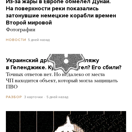
Из-за жары в Европе обмелел Дунай.
На поверхности реки показались
затонувшие немецкие корабли времен
Второй мировой
Фотографии
5 дней назад
НОВОСТИ
Украинский дрон попал по пляжу
в Геленджике. Куда он летел? Его сбили?
Точных ответов нет. Но недалеко от места
ЧП находится объект, который могла защищать
ПВО
3 карточки
5 дней назад
РАЗБОР