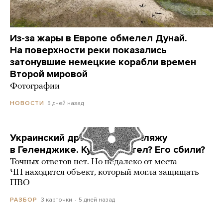
Из-за жары в Европе обмелел Дунай.
На поверхности реки показались
затонувшие немецкие корабли времен
Второй мировой
Фотографии
5 дней назад
НОВОСТИ
Украинский дрон попал по пляжу
в Геленджике. Куда он летел? Его сбили?
Точных ответов нет. Но недалеко от места
ЧП находится объект, который могла защищать
ПВО
3 карточки
5 дней назад
РАЗБОР