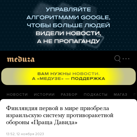
Перейти
к
материалам
НОВОСТИ
ИСТОРИИ
РАЗБОР
ПОДКАСТЫ
МАГАЗ
П
Финляндия первой в мире приобрела
израильскую систему противоракетной
обороны «Праща Давида»
13:52, 12 ноября 2023