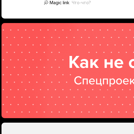
Magic link
Что-что?