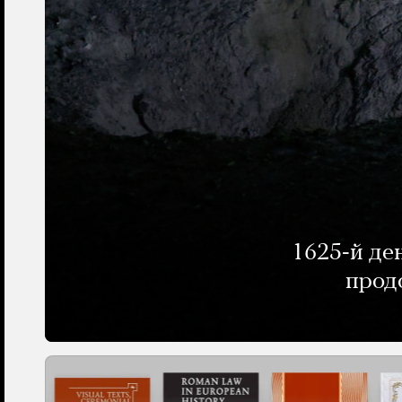
1625-й де
прод