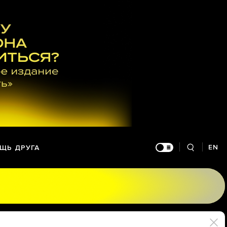
EN
ЩЬ ДРУГА