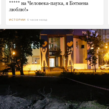
***** на Человека-паука, я Бэтмена
люблю!»
6 часов назад
ИСТОРИИ