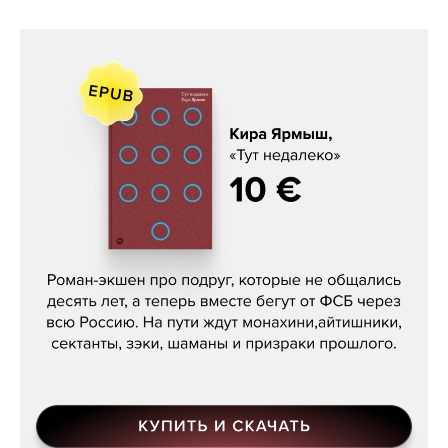
Кира Ярмыш, «Тут недалеко»