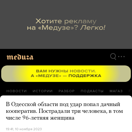
Перейти
к
материалам
НОВОСТИ
ИСТОРИИ
РАЗБОР
ПОДКАСТЫ
МАГАЗ
П
В Одесской области под удар попал дачный
кооператив. Пострадали три человека, в том
числе 96-летняя женщина
19:41, 10 ноября 2023