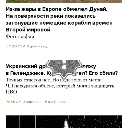
Из-за жары в Европе обмелел Дунай.
На поверхности реки показались
затонувшие немецкие корабли времен
Второй мировой
Фотографии
5 дней назад
НОВОСТИ
Украинский дрон попал по пляжу
в Геленджике. Куда он летел? Его сбили?
Точных ответов нет. Но недалеко от места
ЧП находится объект, который могла защищать
ПВО
3 карточки
5 дней назад
РАЗБОР