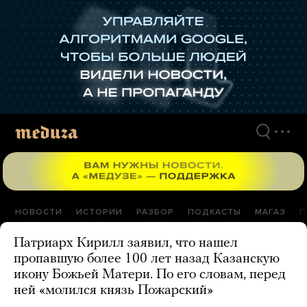
Перейти
к
материалам
НОВОСТИ
ИСТОРИИ
РАЗБОР
ПОДКАСТЫ
МАГАЗ
П
Патриарх Кирилл заявил, что нашел
пропавшую более 100 лет назад Казанскую
икону Божьей Матери. По его словам, перед
ней «молился князь Пожарский»