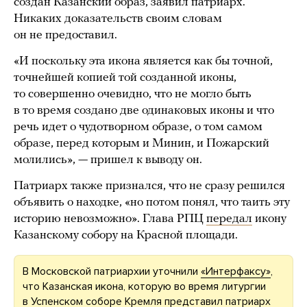
создан Казанский образ, заявил патриарх.
Никаких доказательств своим словам
он не предоставил.
«И поскольку эта икона является как бы точной,
точнейшей копией той созданной иконы,
то совершенно очевидно, что не могло быть
в то время создано две одинаковых иконы и что
речь идет о чудотворном образе, о том самом
образе, перед которым и Минин, и Пожарский
молились», — пришел к выводу он.
Патриарх также признался, что не сразу решился
объявить о находке, «но потом понял, что таить эту
историю невозможно». Глава РПЦ
передал
икону
Казанскому собору на Красной площади.
В Московской патриархии уточнили
«Интерфаксу»
,
что Казанская икона, которую во время литургии
в Успенском соборе Кремля представил патриарх