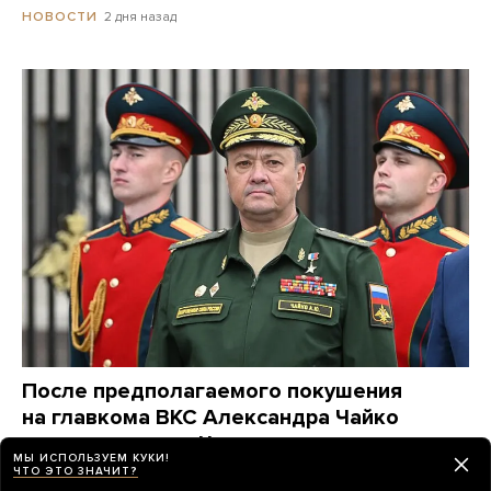
2 дня назад
НОВОСТИ
После предполагаемого покушения
на главкома ВКС Александра Чайко
прошло три дня. Что мы знаем
МЫ ИСПОЛЬЗУЕМ КУКИ!
о случившемся?
ЧТО ЭТО ЗНАЧИТ?