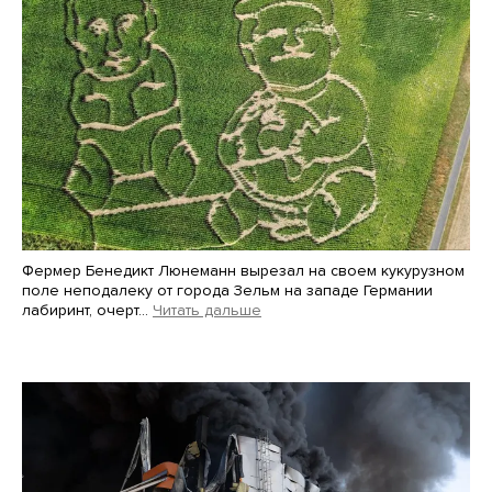
Фермер Бенедикт Люнеманн вырезал на своем кукурузном
поле неподалеку от города Зельм на западе Германии
лабиринт, очерт…
Читать дальше
Martin Meissner / AP / Scanpix / LETA