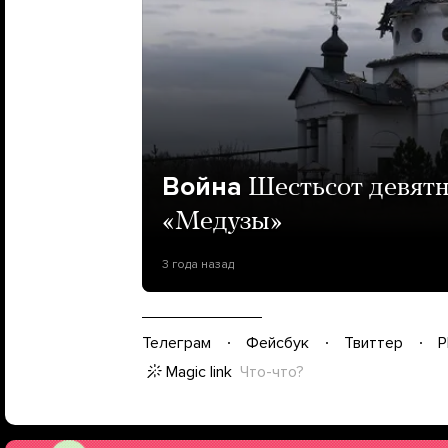
Война
Шестьсот девят
«Медузы»
3 года назад
Телеграм
Фейсбук
Твиттер
P
Magic link
Что-что?