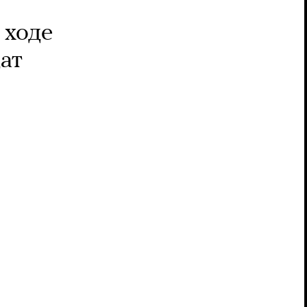
 ходе
ат