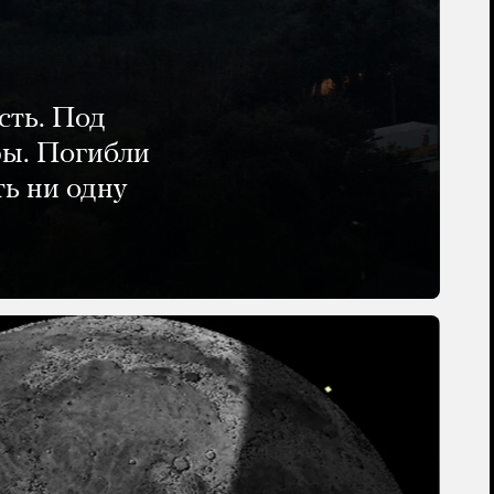
сть. Под
ры. Погибли
ть ни одну