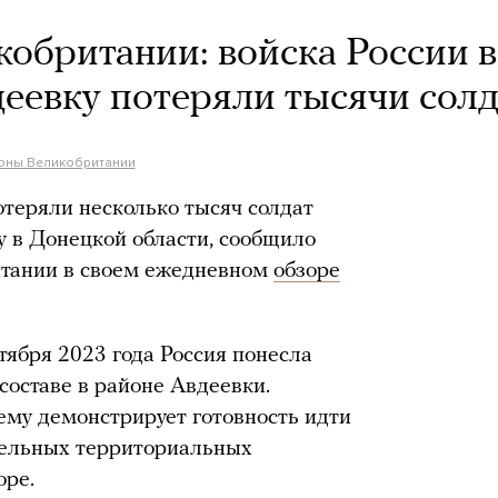
британии: войска России в
деевку потеряли тысячи солд
оны Великобритании
отеряли несколько тысяч солдат
у в Донецкой области, сообщило
итании в своем ежедневном
обзоре
ктября 2023 года Россия понесла
составе в районе Авдеевки.
ему демонстрирует готовность идти
тельных территориальных
оре.