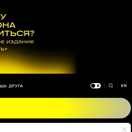
EN
ЩЬ ДРУГА