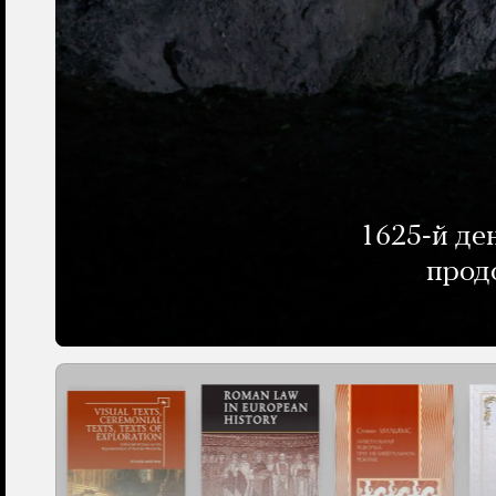
1625-й де
прод