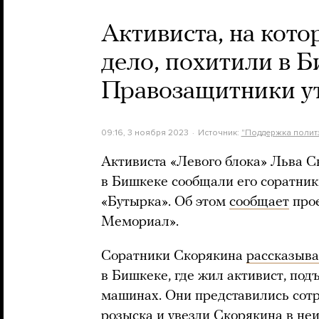
Активиста, на кото
дело, похитили в Б
Правозащитники ут
09:16, 3 ноября 2023
Источник:
"Поддержка полит
Активиста «Левого блока» Льва С
в Бишкеке сообщали его соратни
«Бутырка». Об этом
сообщает
прое
Мемориал».
Соратники Скорякина
рассказыв
в Бишкеке, где жил активист, под
машинах. Они представились сотр
розыска и увезли Скорякина в не