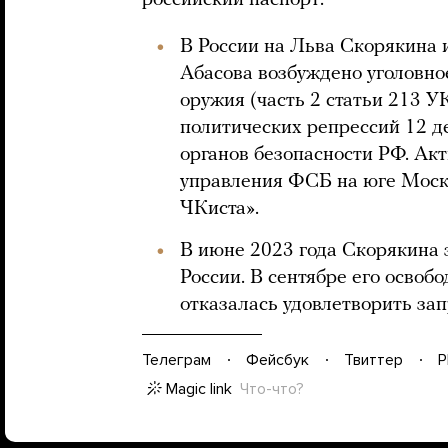
российский паспорт.
В России на Льва Скорякина 
Абасова возбуждено уголовно
оружия (часть 2 статьи 213 У
политических репрессий 12 д
органов безопасности РФ. Ак
управления ФСБ на юге Мос
ЧКиста».
В июне 2023 года Скорякина 
России. В сентябре его освоб
отказалась удовлетворить зап
Телеграм
Фейсбук
Твиттер
P
Magic link
Что-что?