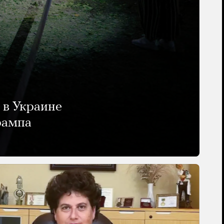
 в Украине
рампа