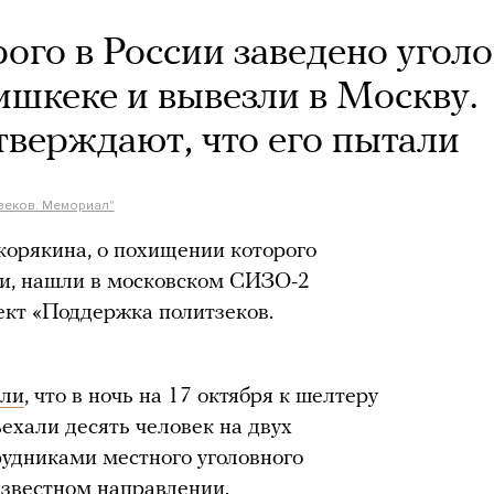
рого в России заведено угол
ишкеке и вывезли в Москву.
верждают, что его пытали
зеков. Мемориал"
корякина, о похищении которого
ки, нашли в московском СИЗО-2
кт «Поддержка политзеков.
али
, что в ночь на 17 октября к шелтеру
ъехали десять человек на двух
удниками местного уголовного
известном направлении.