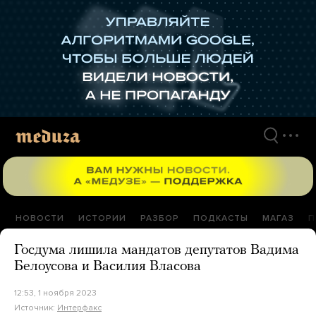
Перейти
к
материалам
НОВОСТИ
ИСТОРИИ
РАЗБОР
ПОДКАСТЫ
МАГАЗ
П
Госдума лишила мандатов депутатов Вадима
Белоусова и Василия Власова
12:53, 1 ноября 2023
Источник:
Интерфакс