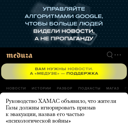
Перейти
к
материалам
НОВОСТИ
ИСТОРИИ
РАЗБОР
ПОДКАСТЫ
МАГАЗ
П
Руководство ХАМАС объявило, что жители
Газы должны игнорировать призыв
к эвакуации, назвав его частью
«психологической войны»