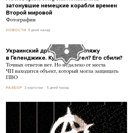
затонувшие немецкие корабли времен
Второй мировой
Фотографии
5 дней назад
НОВОСТИ
Украинский дрон попал по пляжу
в Геленджике. Куда он летел? Его сбили?
Точных ответов нет. Но недалеко от места
ЧП находится объект, который могла защищать
ПВО
3 карточки
5 дней назад
РАЗБОР