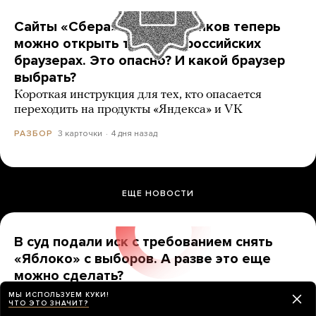
Сайты «Сбера» и других банков теперь
можно открыть только в российских
браузерах. Это опасно? И какой браузер
выбрать?
Короткая инструкция для тех, кто опасается
переходить на продукты «Яндекса» и VK
3 карточки
4 дня назад
РАЗБОР
ЕЩЕ НОВОСТИ
В суд подали иск с требованием снять
«Яблоко» с выборов. А разве это еще
можно сделать?
До какой даты надо продержаться, чтобы партию
МЫ ИСПОЛЬЗУЕМ КУКИ!
ЧТО ЭТО ЗНАЧИТ?
точно допустили?