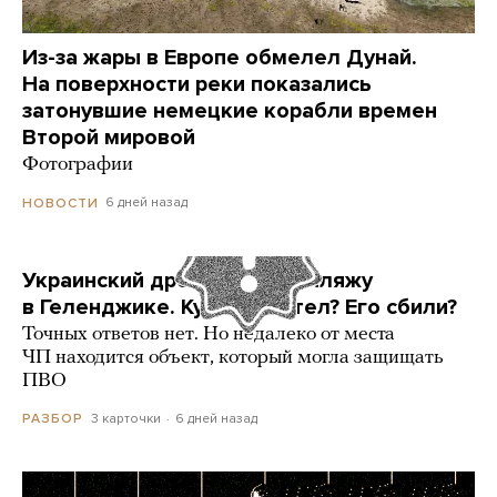
Из-за жары в Европе обмелел Дунай.
На поверхности реки показались
затонувшие немецкие корабли времен
Второй мировой
Фотографии
6 дней назад
НОВОСТИ
Украинский дрон попал по пляжу
в Геленджике. Куда он летел? Его сбили?
Точных ответов нет. Но недалеко от места
ЧП находится объект, который могла защищать
ПВО
3 карточки
6 дней назад
РАЗБОР