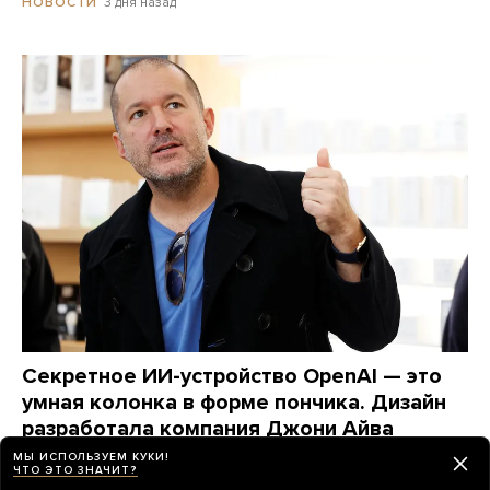
3 дня назад
НОВОСТИ
Секретное ИИ-устройство OpenAI — это
умная колонка в форме пончика. Дизайн
разработала компания Джони Айва
Вот что узнал Bloomberg об этом гаджете
МЫ ИСПОЛЬЗУЕМ КУКИ!
ЧТО ЭТО ЗНАЧИТ?