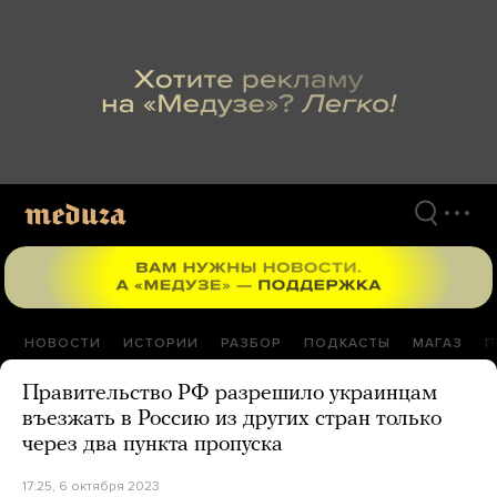
Перейти
к
материалам
НОВОСТИ
ИСТОРИИ
РАЗБОР
ПОДКАСТЫ
МАГАЗ
П
Правительство РФ разрешило украинцам
въезжать в Россию из других стран только
через два пункта пропуска
17:25, 6 октября 2023