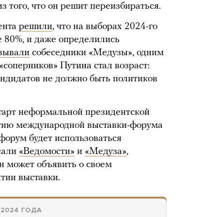
з того, что он решит переизбираться.
ента
решили
, что на выборах 2024-го
 80%, и даже определились
зывали
собеседники «Медузы», одним
«соперников» Путина стал возраст:
ндидатов не должно быть политиков
тарт неформальной президентской
тию международной выставки-форума
о форум будет использоваться
сали
«Ведомости»
и
«Медуза»
,
ин может объявить о своем
тии выставки.
2024 ГОДА