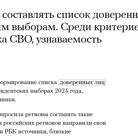
 составлять список доверен
им выборам. Среди критери
а СВО, узнаваемость
формирование списка
доверенных лиц
зидентских выборах 2024 года,
чники.
просила регионы составить такие
и российских регионов направили свои
и РБК источники, близкие