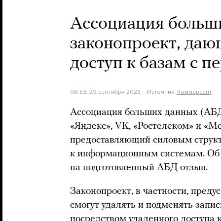
Ассоциация больш
законопроект, да
доступ к базам с 
06:53, 29 сентября 2023
Источник:
Коммерсант
Ассоциация больших данных (АБД),
«Яндекс», VK, «Ростелеком» и «М
предоставляющий силовым структ
к информационным системам. Об 
на подготовленный АБД отзыв.
Законопроект, в частности, преду
смогут удалять и подменять запис
посредством удаленного доступа к