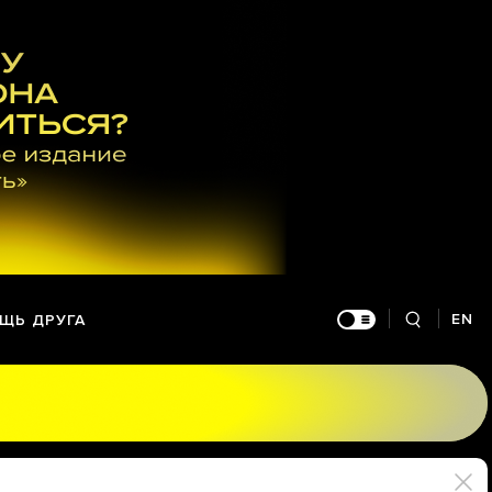
EN
ЩЬ ДРУГА