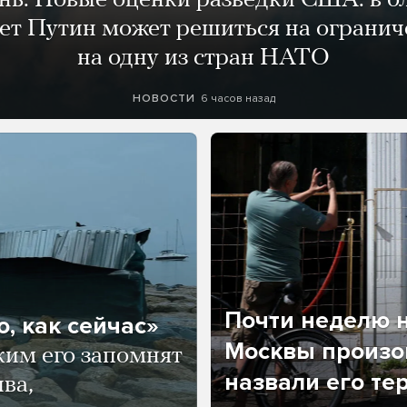
ень. Новые оценки разведки США: в 
лет Путин может решиться на огранич
на одну из стран НАТО
6 часов назад
НОВОСТИ
Почти неделю н
, как сейчас»
Москвы произош
ким его запомнят
назвали его те
ва,