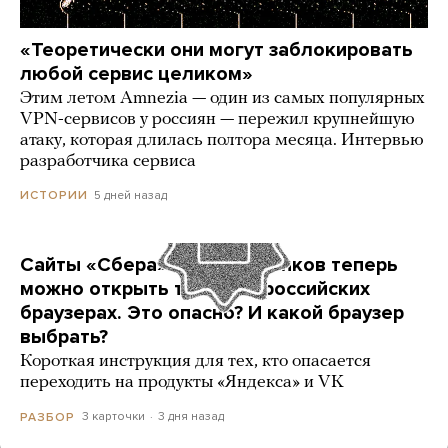
«Теоретически они могут заблокировать
любой сервис целиком»
Этим летом Amnezia — один из самых популярных
VPN-сервисов у россиян — пережил крупнейшую
атаку, которая длилась полтора месяца. Интервью
разработчика сервиса
5 дней назад
ИСТОРИИ
Сайты «Сбера» и других банков теперь
можно открыть только в российских
браузерах. Это опасно? И какой браузер
выбрать?
Короткая инструкция для тех, кто опасается
переходить на продукты «Яндекса» и VK
3 карточки
3 дня назад
РАЗБОР