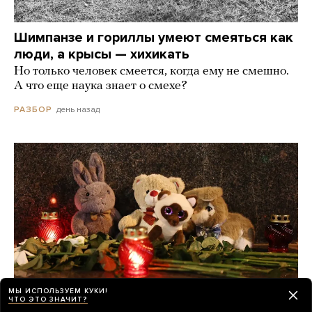
Шимпанзе и гориллы умеют смеяться как
люди, а крысы — хихикать
Но только человек смеется, когда ему не смешно.
А что еще наука знает о смехе?
день назад
РАЗБОР
МЫ ИСПОЛЬЗУЕМ КУКИ!
ЧТО ЭТО ЗНАЧИТ?