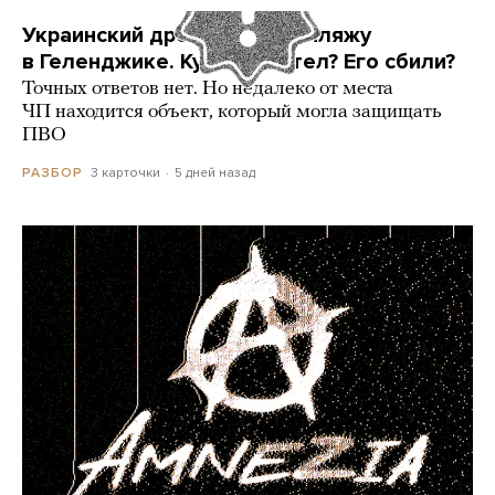
Украинский дрон попал по пляжу
в Геленджике. Куда он летел? Его сбили?
Точных ответов нет. Но недалеко от места
ЧП находится объект, который могла защищать
ПВО
3 карточки
5 дней назад
РАЗБОР