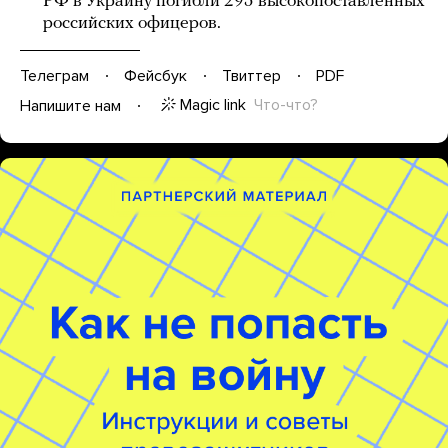
РФ в Украину погибли 295 высокопоставленных
российских офицеров.
Телеграм
Фейсбук
Твиттер
PDF
Magic link
Что-что?
Напишите нам