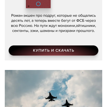
Кира Ярмыш, «Тут недалеко»