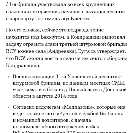
31-я бригада участвовала во всех крупнейших
сражениях вторжения, начиная с высадки десанта
в аэропорту Гостомель под Киевом.
По его словам, сейчас это подразделение
находится под Бахмутом, а Кондрашкин выполнял
задачу отразить атаки третьей штурмовой бригады
ВСУ южнее села
Андреевка
. Бутусов утверждает,
что ВСУ смогли войти в село через сектор обороны
Кондрашкина.
Военнослужащие 31-й Ульяновской десантно-
штурмовой бригады, по
данным
местных СМИ,
участвовали в боях под Иловайском в Донецкой
области в августе 2014 года.
Согласно
подсчетам
«Медиазоны», которые она
ведет совместно с «Русской службой Би-би-си»
и командой волонтеров, с начала
полномасштабного вторжения войск