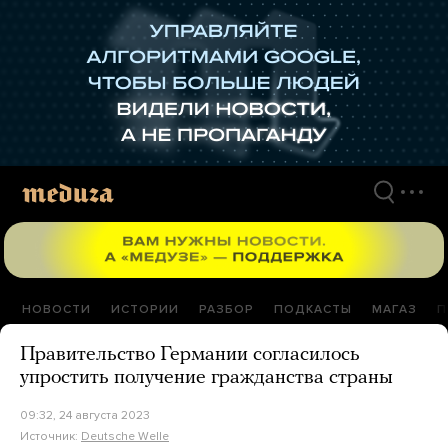
Перейти
к
материалам
НОВОСТИ
ИСТОРИИ
РАЗБОР
ПОДКАСТЫ
МАГАЗ
П
Правительство Германии согласилось
упростить получение гражданства страны
09:32, 24 августа 2023
Источник:
Deutsche Welle