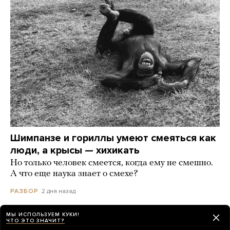
Шимпанзе и гориллы умеют смеяться как
люди, а крысы — хихикать
Но только человек смеется, когда ему не смешно.
А что еще наука знает о смехе?
2 дня назад
РАЗБОР
МЫ ИСПОЛЬЗУЕМ КУКИ!
ЧТО ЭТО ЗНАЧИТ?