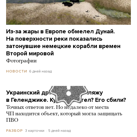
Из-за жары в Европе обмелел Дунай.
На поверхности реки показались
затонувшие немецкие корабли времен
Второй мировой
Фотографии
6 дней назад
НОВОСТИ
Украинский дрон попал по пляжу
в Геленджике. Куда он летел? Его сбили?
Точных ответов нет. Но недалеко от места
ЧП находится объект, который могла защищать
ПВО
3 карточки
5 дней назад
РАЗБОР