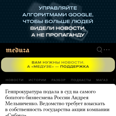
Перейти
к
материалам
НОВОСТИ
ИСТОРИИ
РАЗБОР
ПОДКАСТЫ
МАГАЗ
П
Генпрокуратура подала в суд на самого
богатого бизнесмена России Андрея
Мельниченко. Ведомство требует взыскать
в собственность государства акции компании
«Сибэко»