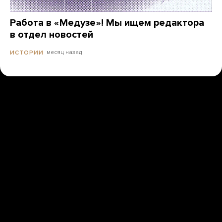
Работа в «Медузе»! Мы ищем редактора
в отдел новостей
месяц назад
ИСТОРИИ