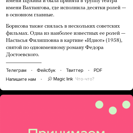
имени Щукина и была принята в труппу театра
имени Вахтангова, где исполнила десятки ролей —
в основном главные.
Борисова также снялась в нескольких советских
фильмах. Одна из наиболее известных ее ролей —
Настасья Филипповна в картине «Идиот» (1958),
снятой по одноименному роману Федора
Достоевского.
Телеграм
Фейсбук
Твиттер
PDF
Magic link
Что-что?
Напишите нам