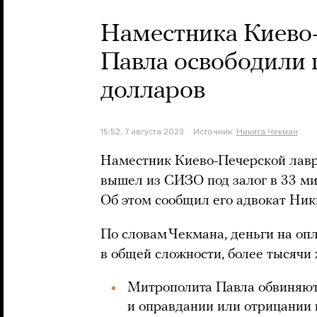
Наместника Киево
Павла освободили 
долларов
15:52, 7 августа 2023
Источник:
Никита Чекман
Наместник Киево-Печерской лав
вышел из СИЗО под залог в 33 ми
Об этом сообщил его адвокат Ник
По словам Чекмана, деньги на оп
в общей сложности, более тысячи
Митрополита Павла обвиняют
и оправдании или отрицании 