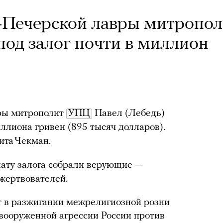
-Печерской лавры митропол
под залог почти в миллион
ры митрополит
УПЦ
Павел (Лебедь)
ллиона гривен (895 тысяч долларов).
ита Чекман.
лату залога собрали верующие —
 жертвователей.
 в разжигании межрелигиозной розни
вооруженной агрессии России против