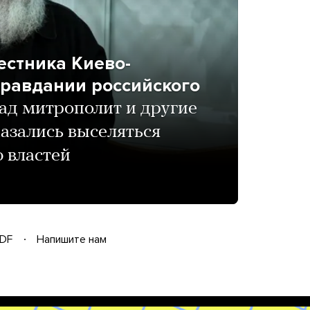
естника Киево-
правдании российского
зад митрополит и другие
азались выселяться
 властей
DF
Напишите нам