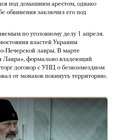
лся под домашним арестом, однако
бе обвинения заключил его под
яемым по уголовному делу 1 апреля.
востояния властей Украины
во-Печерской лавры. В марте
я Лавра», формально владеющий
торг договор с УПЦ о безвозмездном
овал от монахов покинуть территорию.