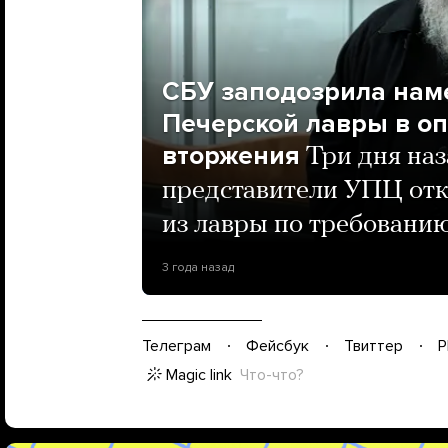
СБУ заподозрила нам
Печерской лавры в о
вторжения
Три дня на
представители УПЦ отк
из лавры по требованию
3 года назад
Телеграм
Фейсбук
Твиттер
P
Magic link
Что-что?