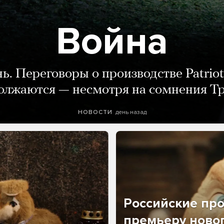
Война
нь. Переговоры о производстве Patriot
олжаются — несмотря на сомнения Т
день назад
НОВОСТИ
Российские пр
премьеру новог