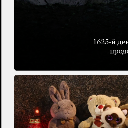
1625-й де
прод