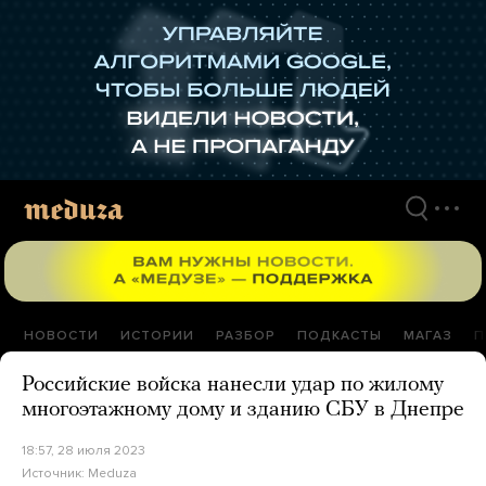
Перейти
к
материалам
НОВОСТИ
ИСТОРИИ
РАЗБОР
ПОДКАСТЫ
МАГАЗ
П
Российские войска нанесли удар по жилому
многоэтажному дому и зданию СБУ в Днепре
18:57, 28 июля 2023
Источник:
Meduza