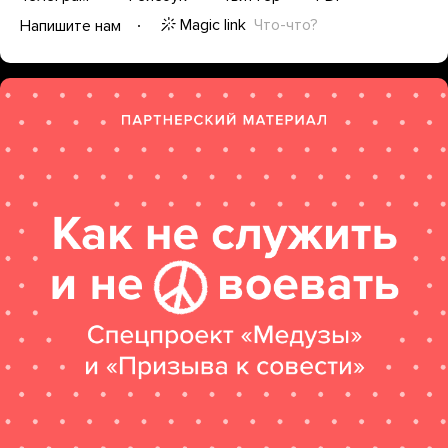
Magic link
Что-что?
Напишите нам