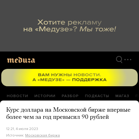
Перейти
к
материалам
НОВОСТИ
ИСТОРИИ
РАЗБОР
ПОДКАСТЫ
МАГАЗ
П
Курс доллара на Московской бирже впервые
более чем за год превысил 90 рублей
12:21, 4 июля 2023
Источник:
Московская биржа