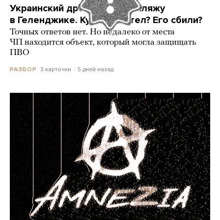
Украинский дрон попал по пляжу
в Геленджике. Куда он летел? Его сбили?
Точных ответов нет. Но недалеко от места
ЧП находится объект, который могла защищать
ПВО
3 карточки
5 дней назад
РАЗБОР