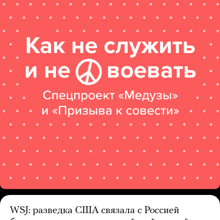
WSJ: разведка США связала с Россией