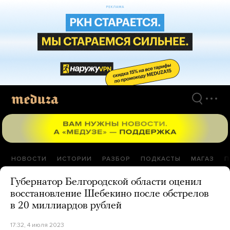
Перейти
к
материалам
НОВОСТИ
ИСТОРИИ
РАЗБОР
ПОДКАСТЫ
МАГАЗ
П
Губернатор Белгородской области оценил
восстановление Шебекино после обстрелов
в 20 миллиардов рублей
17:32, 4 июля 2023