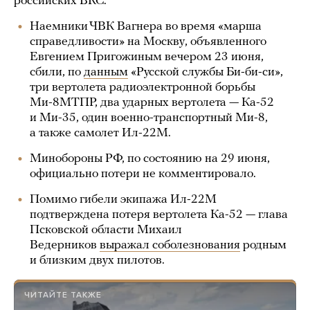
российских ВКС.
Наемники ЧВК Вагнера во время «марша
справедливости» на Москву, объявленного
Евгением Пригожиным вечером 23 июня,
сбили, по
данным
«Русской службы Би-би-си»,
три вертолета радиоэлектронной борьбы
Ми-8МТПР, два ударных вертолета — Ка-52
и Ми-35, один военно-транспортный Ми-8,
а также самолет Ил-22М.
Минобороны РФ, по состоянию на 29 июня,
официально потери не комментировало.
Помимо гибели экипажа Ил-22М
подтверждена потеря вертолета Ка-52 — глава
Псковской области Михаил
Ведерников
выражал соболезнования
родным
и близким двух пилотов.
ЧИТАЙТЕ ТАКЖЕ