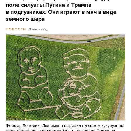
поле силуэты Путина и Трампа
в подгузниках. Они играют в мяч в виде
земного шара
21 час назад
НОВОСТИ
Фермер Бенедикт Люнеманн вырезал на своем кукурузном
поле неподалеку от города Зельм на западе Германии