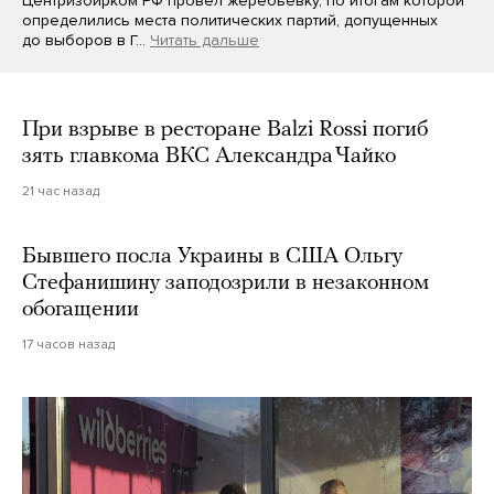
Центризбирком РФ провел жеребьевку, по итогам которой
определились места политических партий, допущенных
до выборов в Г…
Читать дальше
При взрыве в ресторане Balzi Rossi погиб
зять главкома ВКС Александра Чайко
21 час назад
Бывшего посла Украины в США Ольгу
Стефанишину заподозрили в незаконном
обогащении
17 часов назад