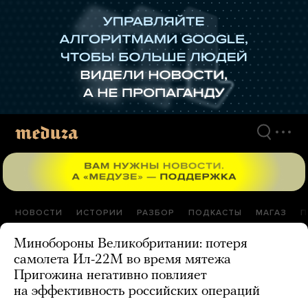
Перейти
к
материалам
НОВОСТИ
ИСТОРИИ
РАЗБОР
ПОДКАСТЫ
МАГАЗ
П
Минобороны Великобритании: потеря
самолета Ил-22М во время мятежа
Пригожина негативно повлияет
на эффективность российских операций