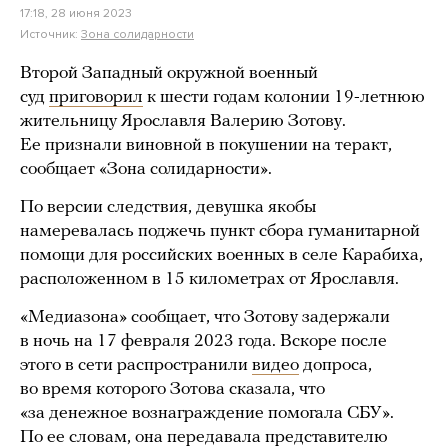
17:18, 28 июня 2023
Источник:
Зона солидарности
Второй Западный окружной военный
суд
приговорил
к шести годам колонии 19-летнюю
жительницу Ярославля Валерию Зотову.
Ее признали виновной в покушении на теракт,
сообщает «Зона солидарности».
По версии следствия, девушка якобы
намеревалась поджечь пункт сбора гуманитарной
помощи для российских военных в селе Карабиха,
расположенном в 15 километрах от Ярославля.
«Медиазона» сообщает, что Зотову задержали
в ночь на 17 февраля 2023 года. Вскоре после
этого в сети распространили
видео
допроса,
во время которого Зотова сказала, что
«за денежное вознаграждение помогала СБУ».
По ее словам, она передавала представителю