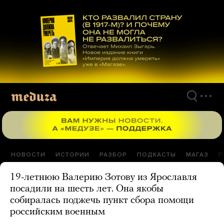
Перейти
к
материалам
НОВОСТИ
ИСТОРИИ
РАЗБОР
ПОДКАСТЫ
МАГАЗ
П
19-летнюю Валерию Зотову из Ярославля
посадили на шесть лет. Она якобы
собиралась поджечь пункт сбора помощи
российским военным