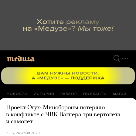
Перейти
к
материалам
НОВОСТИ
ИСТОРИИ
РАЗБОР
ПОДКАСТЫ
МАГАЗ
П
Проект Oryx: Минобороны потеряло
в конфликте с ЧВК Вагнера три вертолета
и самолет
11:36, 24 июня 2023