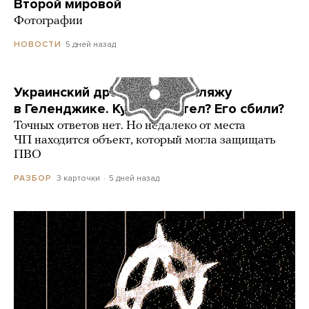
Второй мировой
Фотографии
5 дней назад
НОВОСТИ
Украинский дрон попал по пляжу
в Геленджике. Куда он летел? Его сбили?
Точных ответов нет. Но недалеко от места
ЧП находится объект, который могла защищать
ПВО
3 карточки
5 дней назад
РАЗБОР