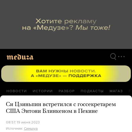
Перейти
к
материалам
НОВОСТИ
ИСТОРИИ
РАЗБОР
ПОДКАСТЫ
МАГАЗ
П
Си Цзиньпин встретился с госсекретарем
США Энтони Блинкеном в Пекине
08:57, 19 июня 2023
Источник:
Синьхуа