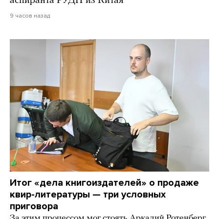
аспиранта РУДН из Китая
9 часов назад
Итог «дела книгоиздателей» о продаже
квир-литературы — три условных
приговора
За этим процессом мог стоять Аркадий Ротенберг,