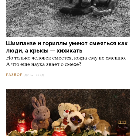
Шимпанзе и гориллы умеют смеяться как
люди, а крысы — хихикать
Но только человек смеется, когда ему не смешно.
А что еще наука знает о смехе?
день назад
РАЗБОР