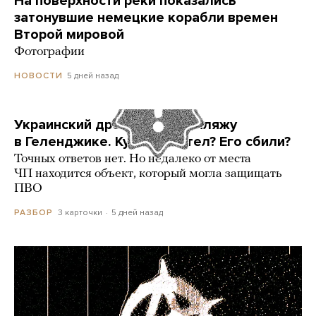
На поверхности реки показались
затонувшие немецкие корабли времен
Второй мировой
Фотографии
5 дней назад
НОВОСТИ
Украинский дрон попал по пляжу
в Геленджике. Куда он летел? Его сбили?
Точных ответов нет. Но недалеко от места
ЧП находится объект, который могла защищать
ПВО
3 карточки
5 дней назад
РАЗБОР