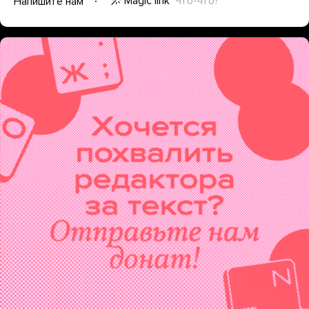
Magic link
Что-что?
Напишите нам