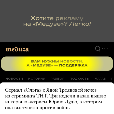
Перейти
к
материалам
НОВОСТИ
ИСТОРИИ
РАЗБОР
ПОДКАСТЫ
МАГАЗ
П
Сериал «Ольга» с Яной Трояновой исчез
из стриминга ТНТ. Три недели назад вышло
интервью актрисы Юрию Дудю, в котором
она выступила против войны