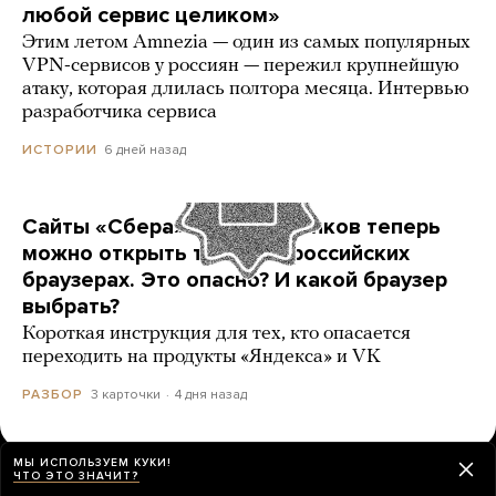
любой сервис целиком»
Этим летом Amnezia — один из самых популярных
VPN-сервисов у россиян — пережил крупнейшую
атаку, которая длилась полтора месяца. Интервью
разработчика сервиса
6 дней назад
ИСТОРИИ
Сайты «Сбера» и других банков теперь
можно открыть только в российских
браузерах. Это опасно? И какой браузер
выбрать?
Короткая инструкция для тех, кто опасается
переходить на продукты «Яндекса» и VK
3 карточки
4 дня назад
РАЗБОР
МЫ ИСПОЛЬЗУЕМ КУКИ!
ЧТО ЭТО ЗНАЧИТ?
ЕЩЕ НОВОСТИ