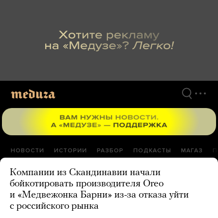
Перейти
к
материалам
НОВОСТИ
ИСТОРИИ
РАЗБОР
ПОДКАСТЫ
МАГАЗ
П
Компании из Скандинавии начали
бойкотировать производителя Oreo
и «Медвежонка Барни» из-за отказа уйти
с российского рынка