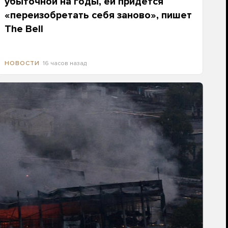
убыточной на годы, ей придется
«переизобретать себя заново», пишет
The Bell
16 часов назад
НОВОСТИ