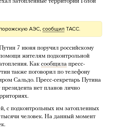
ехал затопленные территории Голой
Запорожскую АЭС,
сообщил
ТАСС.
Путин 7 июня поручил российскому
 помощи жителям подконтрольной
затопления. Как
сообщила
пресс-
утин также поговорил по телефону
иром Сальдо. Пресс-секретарь Путина
 у президента нет планов лично
рриториях.
й, с подконтрольных им затопленных
 тысячи человек. На данный момент
к.