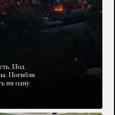
сть. Под
ры. Погибли
ть ни одну