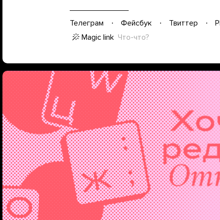
Телеграм
Фейсбук
Твиттер
P
Magic link
Что-что?