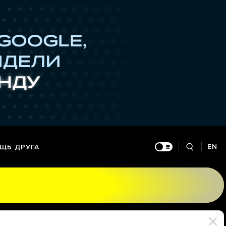
EN
ЩЬ ДРУГА