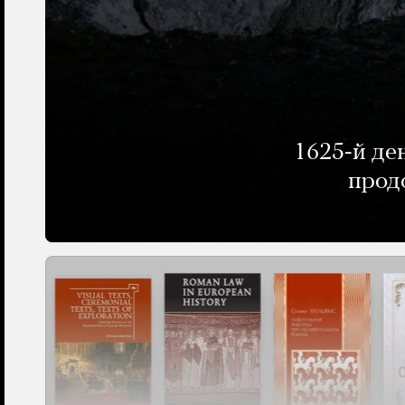
1625-й де
прод