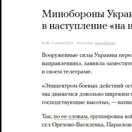
Минобороны Украи
в наступление «на
15:45, 5 июня 2023
Источник:
Анна Маляр
Вооруженные силы Украины переш
направлениях», заявила замести
в своем телеграме.
«Эпицентром боевых действий ост
мы движемся довольно широким 
господствующие высоты», — напи
Так,
по ее словам
, группировка в
сел Орехово-Василевка, Парасков