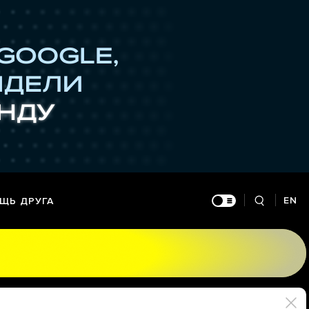
EN
ЩЬ ДРУГА