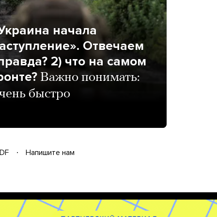
 Украина начала
аступление». Отвечаем
 правда? 2) что на самом
ронте?
Важно понимать:
очень быстро
DF
Напишите нам