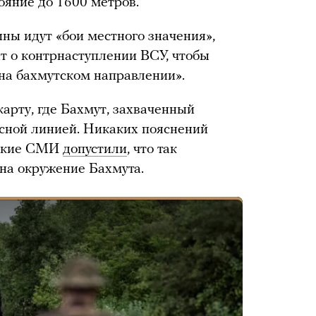
ояние до 1600 метров.
ны идут «бои местного значения»,
т о контрнаступлении ВСУ, чтобы
на бахмутском направлении».
арту, где Бахмут, захваченный
сной линией. Никаких пояснений
нские СМИ
допустили
, что так
на окружение Бахмута.