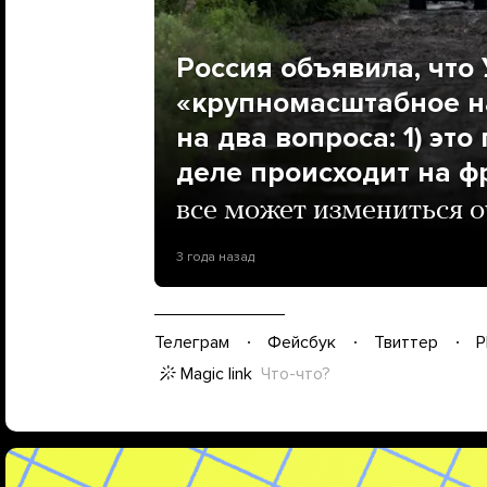
Россия объявила, что
«крупномасштабное н
на два вопроса: 1) это
деле происходит на ф
все может измениться 
3 года назад
Телеграм
Фейсбук
Твиттер
P
Magic link
Что-что?