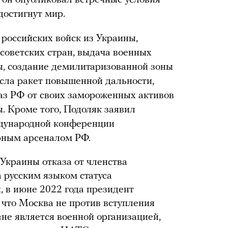
т он опубликовал встречные условия
достигнут мир.
российских войск из Украины,
тсоветских стран, выдача военных
ы, создание демилитаризованной зоны
сла ракет повышенной дальности,
аз РФ от своих замороженных активов
ы. Кроме того, Подоляк заявил
ждународной конференции
ерным арсеналом РФ.
 Украины отказа от членства
 русским языком статуса
и, в июне 2022 года президент
, что Москва не против вступления
«не является военной организацией,