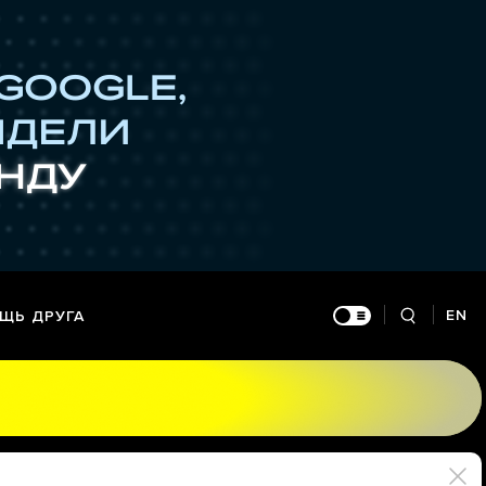
EN
ЩЬ ДРУГА